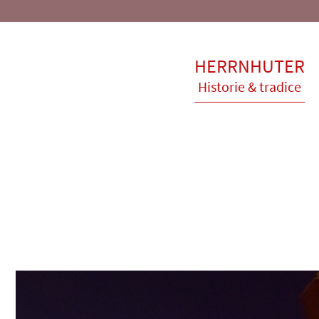
HERRNHUTER
Historie & tradice
Společnost
Historie Vzniku
Historie společnosti
Manufaktura dnes
Pracovní nabídka
Stammhaus
Kontakt
Veletrhy & vánoční t