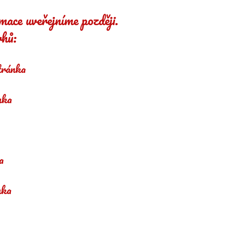
mace uveřejníme později.
rhů:
tránka
nka
a
nka