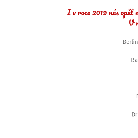
I v roce 2019 nás opět 
V r
Berli
Ba
Dr