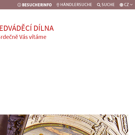
BESUCHERINFO
HÄNDLERSUCHE
SUCHE
CZ
EDVÁDĚCÍ DÍLNA
rdečně Vás vítáme
anufaktura
edváděcí dílna
jevitelský svět
staurace »Bei Sterns«
ekorativní domeček
formace pro návštěvníky
kupinové nabídky pro
ospělé