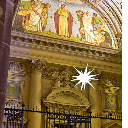
upinové nabídky pro děti
optávka rezervace
kce a termíny
rrnhut a okolí