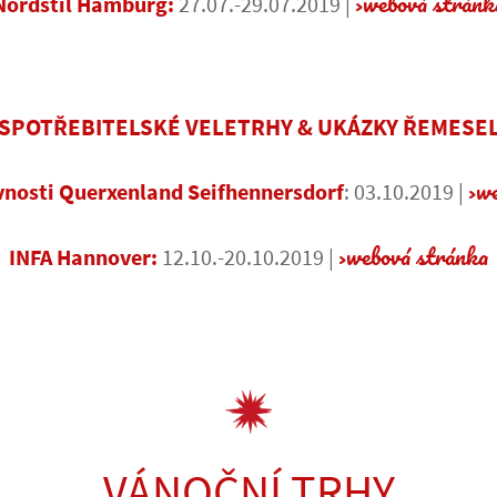
webová stránk
Nordstil Hamburg:
27.07.-29.07.2019 |
SPOTŘEBITELSKÉ VELETRHY & UKÁZKY ŘEMESE
we
vnosti Querxenland Seifhennersdorf
: 03.10.2019 |
webová stránka
INFA Hannover:
12.10.-20.10.2019 |
VÁNOČNÍ TRHY