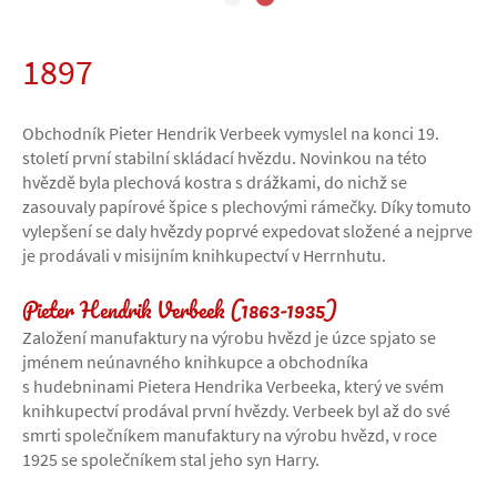
1897
Obchodník Pieter Hendrik Verbeek vymyslel na konci 19.
století první stabilní skládací hvězdu. Novinkou na této
hvězdě byla plechová kostra s drážkami, do nichž se
zasouvaly papírové špice s plechovými rámečky. Díky tomuto
vylepšení se daly hvězdy poprvé expedovat složené a nejprve
je prodávali v misijním knihkupectví v Herrnhutu.
Pieter Hendrik Verbeek (1863-1935)
Založení manufaktury na výrobu hvězd je úzce spjato se
jménem neúnavného knihkupce a obchodníka
s hudebninami Pietera Hendrika Verbeeka, který ve svém
knihkupectví prodával první hvězdy. Verbeek byl až do své
smrti společníkem manufaktury na výrobu hvězd, v roce
1925 se společníkem stal jeho syn Harry.