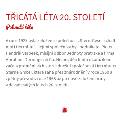
TŘICÁTÁ LÉTA 20. STOLETÍ
Pohnutá léta
V roce 1925 byla založena společnost „Stern-Gesellschaft
mbH Herrnhut“. Jejími společníky byli podnikatel Pieter
Hendrik Verbeek, misijní odbor Jednoty bratrské a firma
Abraham Dürninger & Co. Nejpozději tímto okamžikem
začala proměnlivá historie dnešní společnosti Herrnhuter
Sterne GmbH, která sahá přes znárodnění v roce 1950 a
zpětný převod v roce 1968 až po nové založení firmy
v devadesátých letech 20. století.