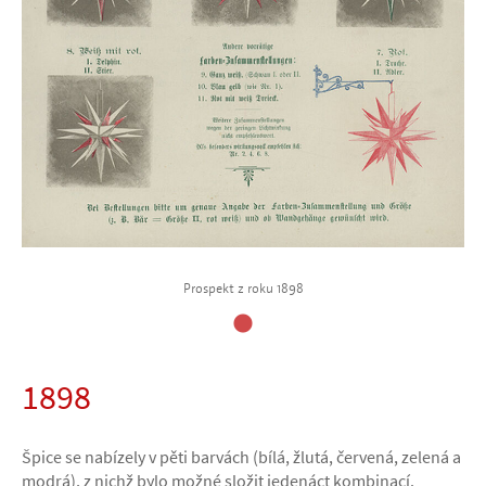
Prospekt z roku 1898
1898
Špice se nabízely v pěti barvách (bílá, žlutá, červená, zelená a
modrá), z nichž bylo možné složit jedenáct kombinací.