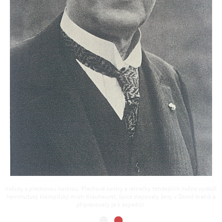
Návod na sestavení hvězdy z roku 1898: Návod znázorňuje složení Herrnhutské
hvězdy s plechovou kostrou. Plechové kostry a rámečky tehdejších hvězd vyráběl
herrnhutský klempířský mistr Krautwurst, špice slepovaly ženy v Domě bratrů a
připravovaly je k expedici.