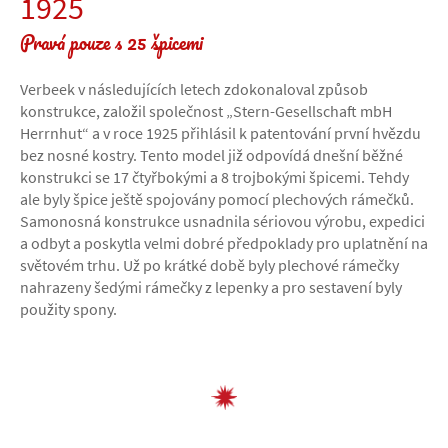
1925
Pravá pouze s 25 špicemi
Verbeek v následujících letech zdokonaloval způsob
konstrukce, založil společnost „Stern-Gesellschaft mbH
Herrnhut“ a v roce 1925 přihlásil k patentování první hvězdu
bez nosné kostry. Tento model již odpovídá dnešní běžné
konstrukci se 17 čtyřbokými a 8 trojbokými špicemi. Tehdy
ale byly špice ještě spojovány pomocí plechových rámečků.
Samonosná konstrukce usnadnila sériovou výrobu, expedici
a odbyt a poskytla velmi dobré předpoklady pro uplatnění na
světovém trhu. Už po krátké době byly plechové rámečky
nahrazeny šedými rámečky z lepenky a pro sestavení byly
použity spony.