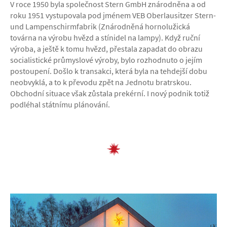
V roce 1950 byla společnost Stern GmbH znárodněna a od
roku 1951 vystupovala pod jménem VEB Oberlausitzer Stern-
und Lampenschirmfabrik (Znárodněná hornolužická
továrna na výrobu hvězd a stínidel na lampy). Když ruční
výroba, a ještě k tomu hvězd, přestala zapadat do obrazu
socialistické průmyslové výroby, bylo rozhodnuto o jejím
postoupení. Došlo k transakci, která byla na tehdejší dobu
neobvyklá, a to k převodu zpět na Jednotu bratrskou.
Obchodní situace však zůstala prekérní. I nový podnik totiž
podléhal státnímu plánování.