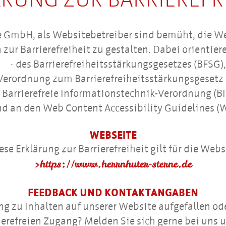
Besucherinfo
Bauanleitung
Sie
Buchung Bastelplat
Onlineshop
dann
ne GmbH, als Websitebetreiber sind bemüht, die We
Herrnhut & Umge
die
Händlerbereich
 zur Barrierefreiheit zu gestalten. Dabei orientie
Pfeiltasten
des Barrierefreiheitsstärkungsgesetzes (BFSG),
zur
Verordnung zum Barrierefreiheitsstärkungsgesetz
Navigation,
 Barrierefreie Informationstechnik-Verordnung (BI
Enter
d an den Web Content Accessibility Guidelines 
zum
Auswählen
WEBSEITE
und
ese Erklärung zur Barrierefreiheit gilt für die Webs
Escape
https://www.herrnhuter-sterne.de
zum
Verlassen.
FEEDBACK UND KONTAKTANGABEN
ng zu Inhalten auf unserer Website aufgefallen 
ierefreien Zugang? Melden Sie sich gerne bei uns u