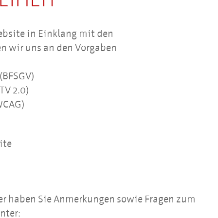
z
bsite in Einklang mit den
bung
ren wir uns an den Vorgaben
 (BFSGV)
TV 2.0)
(WCAG)
ite
oder haben Sie Anmerkungen sowie Fragen zum
nter: