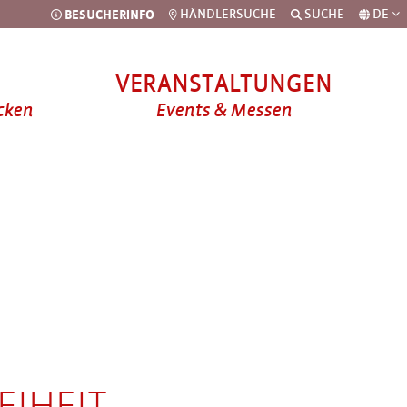
BESUCHERINFO
HÄNDLERSUCHE
SUCHE
DE
VERANSTALTUNGEN
cken
Events & Messen
Veranstaltungskalender
ür Kinder
ür
EIHEIT