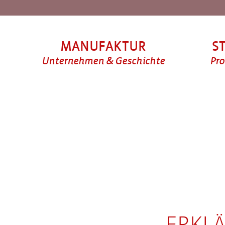
MANUFAKTUR
S
Unternehmen & Geschichte
Pro
Unternehmen
Entstehungsgeschichte
Unternehmensgeschichte
Manufaktur heute
Stellenangebote
Stammhaus
Kontakt
ERKLÄ